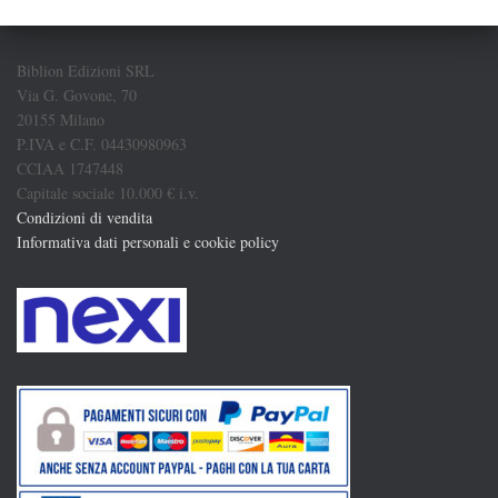
Biblion Edizioni SRL
Via G. Govone, 70
20155 Milano
P.IVA e C.F. 04430980963
CCIAA 1747448
Capitale sociale 10.000 € i.v.
Condizioni di vendita
Informativa dati personali e cookie policy