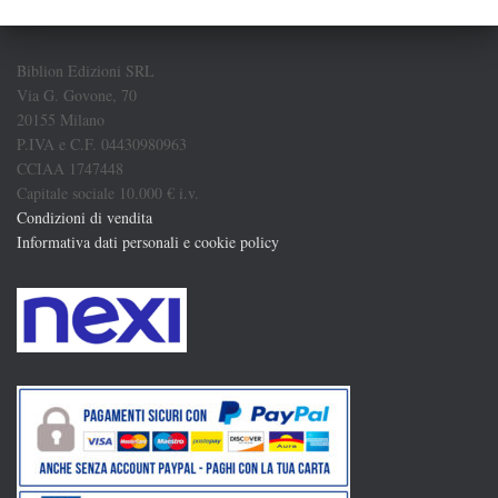
Biblion Edizioni SRL
Via G. Govone, 70
20155 Milano
P.IVA e C.F. 04430980963
CCIAA 1747448
Capitale sociale 10.000 € i.v.
Condizioni di vendita
Informativa dati personali e cookie policy