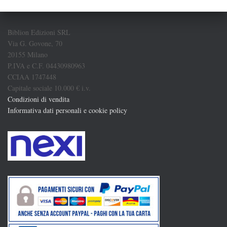
Biblion Edizioni SRL
Via G. Govone, 70
20155 Milano
P.IVA e C.F. 04430980963
CCIAA 1747448
Capitale sociale 10.000 € i.v.
Condizioni di vendita
Informativa dati personali e cookie policy