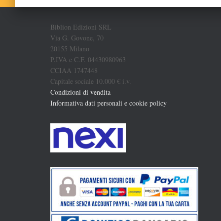
Biblion Edizioni SRL
Via G. Govone, 70
20155 Milano
P.IVA e C.F. 04430980963
CCIAA 1747448
Capitale sociale 10.000 € i.v.
Condizioni di vendita
Informativa dati personali e cookie policy