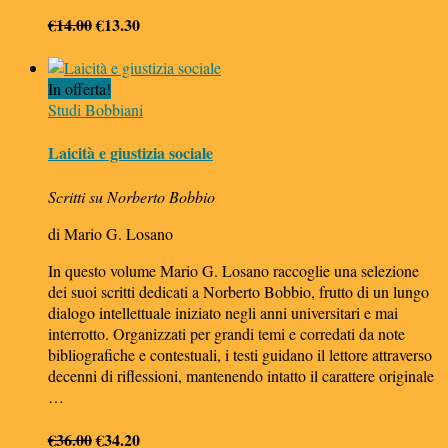
Il
Il
€
14.00
€
13.30
prezzo
prezzo
originale
attuale
In offerta!
era:
è:
Studi Bobbiani
€14.00.
€13.30.
Laicità e giustizia sociale
Scritti su Norberto Bobbio
di Mario G. Losano
In questo volume Mario G. Losano raccoglie una selezione
dei suoi scritti dedicati a Norberto Bobbio, frutto di un lungo
dialogo intellettuale iniziato negli anni universitari e mai
interrotto. Organizzati per grandi temi e corredati da note
bibliografiche e contestuali, i testi guidano il lettore attraverso
decenni di riflessioni, mantenendo intatto il carattere originale
…
Il
Il
€
36.00
€
34.20