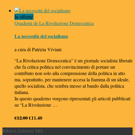
prezzo
prezzo
originale
attuale
In offerta!
era:
è:
Quaderni de La Rivoluzione Democratica
€36.00.
€34.20.
La necessità del socialismo
a cura di Patrizia Viviani
“La Rivoluzione Democratica” è un giornale socialista liberale
che fa critica politica nel convincimento di portare un
contributo non solo alla comprensione della politica in atto
ma, soprattutto, per mantenere accesa la fiamma di un ideale,
quello socialista, che sembra messo al bando dalla politica
italiana.
In questo quaderno vengono ripresentati gli articoli pubblicati
su “La Rivoluzione …
Il
Il
€
12.00
€
11.40
prezzo
prezzo
Biblion Edizioni SRL
originale
attuale