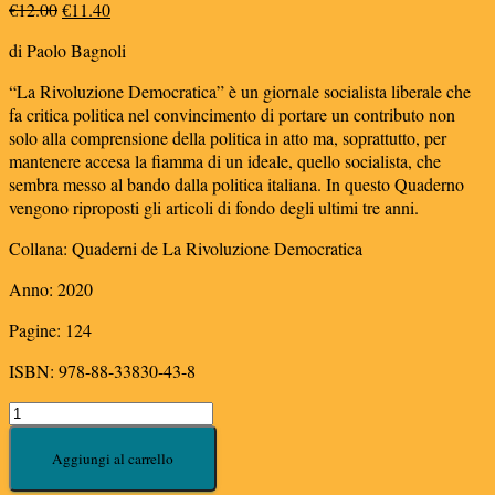
Il
Il
€
12.00
€
11.40
prezzo
prezzo
di Paolo Bagnoli
originale
attuale
era:
è:
“La Rivoluzione Democratica” è un giornale socialista liberale che
€12.00.
€11.40.
fa critica politica nel convincimento di portare un contributo non
solo alla comprensione della politica in atto ma, soprattutto, per
mantenere accesa la fiamma di un ideale, quello socialista, che
sembra messo al bando dalla politica italiana. In questo Quaderno
vengono riproposti gli articoli di fondo degli ultimi tre anni.
Collana: Quaderni de La Rivoluzione Democratica
Anno: 2020
Pagine: 124
ISBN: 978-88-33830-43-8
L'espiazione
democratica.
La
Aggiungi al carrello
politica