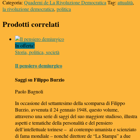
italiana:
Categoria:
Quaderni de La Rivoluzione Democratica
Tag:
attualità
,
2017-
la rivoluzione democratica
,
politica
2019
Prodotti correlati
quantità
In offerta!
Storia, politica, società
Il pensiero demiurgico
Saggi su Filippo Burzio
Paolo Bagnoli
In occasione del settantesimo della scomparsa di Filippo
Burzio, avvenuta il 24 gennaio 1948, questo volume,
attraverso una serie di saggi del suo maggiore studioso, illustra
aspetti e tematiche della personalità e del pensiero
dell’intellettuale torinese – al contempo umanista e scienziato
di fama mondiale – nonché direttore de “La Stampa” a due