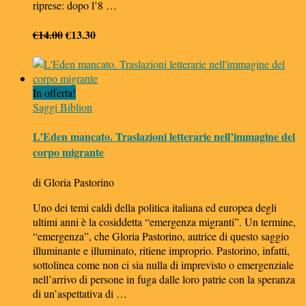
riprese: dopo l’8 …
Il
Il
€
14.00
€
13.30
prezzo
prezzo
originale
attuale
era:
è:
In offerta!
€14.00.
€13.30.
Saggi Biblion
L’Eden mancato. Traslazioni letterarie nell’immagine del
corpo migrante
di Gloria Pastorino
Uno dei temi caldi della politica italiana ed europea degli
ultimi anni è la cosiddetta “emergenza migranti”. Un termine,
“emergenza”, che Gloria Pastorino, autrice di questo saggio
illuminante e illuminato, ritiene improprio. Pastorino, infatti,
sottolinea come non ci sia nulla di imprevisto o emergenziale
nell’arrivo di persone in fuga dalle loro patrie con la speranza
di un’aspettativa di …