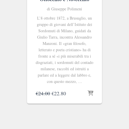
di Giuseppe Polimeni
L’8 ottobre 1872, a Brusuglio, un
gruppo di giovani dell’Istituto dei
Sordomuti di Milano, guidati da
Giulio Tarra, incontra Alessandro
Manzoni. Il «gran filosofo,
letterato e poeta cristiano» ha di
fronte a sé «i più miserabili tra i
disgraziati, i sordomuti del contado
milanese, raccolti ed istruiti a
parlare ed a leggere dal labbro e,
con questo mezzo, …
Il
Il
€
24.00
€
22.80
prezzo
prezzo
originale
attuale
era:
è:
€24.00.
€22.80.