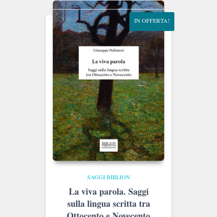
IN OFFERTA!
SAGGI BIBLION
La viva parola. Saggi
sulla lingua scritta tra
Ottocento e Novecento