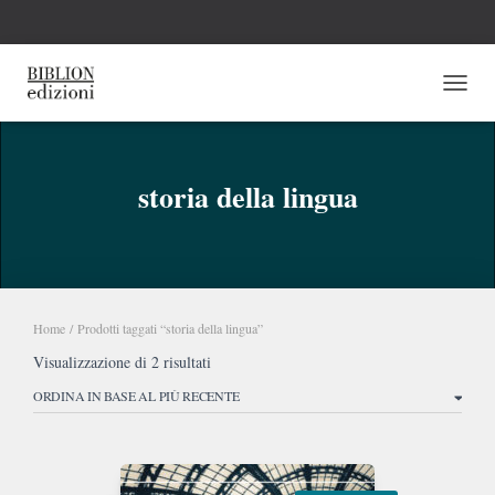
NAVI
storia della lingua
Home
/ Prodotti taggati “storia della lingua”
Ordina
Visualizzazione di 2 risultati
in
base
al
più
recente