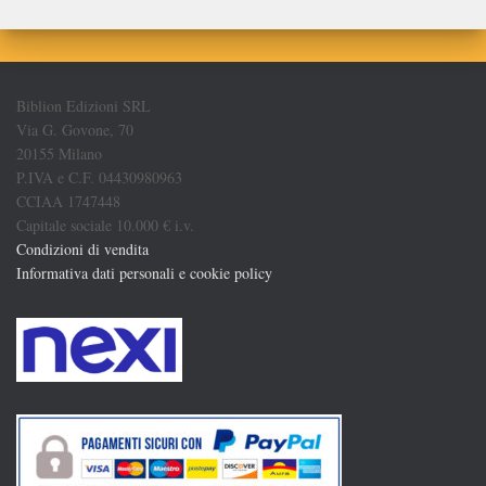
Biblion Edizioni SRL
Via G. Govone, 70
20155 Milano
P.IVA e C.F. 04430980963
CCIAA 1747448
Capitale sociale 10.000 € i.v.
Condizioni di vendita
Informativa dati personali e cookie policy