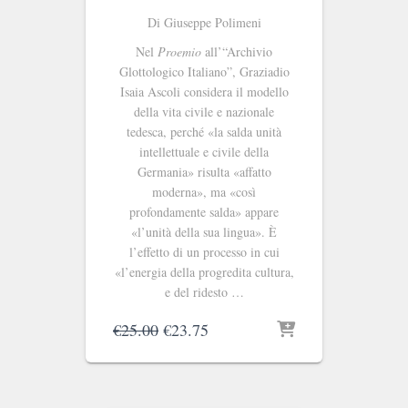
Di Giuseppe Polimeni
Nel
Proemio
all’“Archivio
Glottologico Italiano”, Graziadio
Isaia Ascoli considera il modello
della vita civile e nazionale
tedesca, perché «la salda unità
intellettuale e civile della
Germania» risulta «affatto
moderna», ma «così
profondamente salda» appare
«l’unità della sua lingua». È
l’effetto di un processo in cui
«l’energia della progredita cultura,
e del ridesto …
Il
Il
€
25.00
€
23.75
prezzo
prezzo
originale
attuale
era:
è:
€25.00.
€23.75.